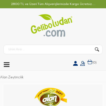
2800 TL ve Üzeri Tüm Alışverişlerinizde Kargo Ücretsiz...
(
0
)
Alan Zeytincilik