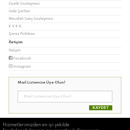
Üyelik Sözleşmesi
İade Şartları
Mesafeli Satış Sözleşmesi
K.V.K.K.
Çerez Politikası
İletişim
İletişim
Facebook
Instagram
Mail Listemize Üye Olun!
KAYDET
© Copyright 2026 Geliboludan
Hizmetlerimizden en iyi şekilde