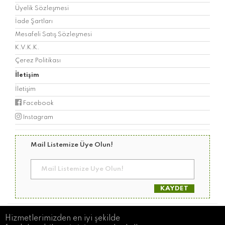
Üyelik Sözleşmesi
İade Şartları
Mesafeli Satış Sözleşmesi
K.V.K.K.
Çerez Politikası
İletişim
İletişim
Facebook
Instagram
Mail Listemize Üye Olun!
KAYDET
© Copyright 2026 Geliboludan
Hizmetlerimizden en iyi şekilde