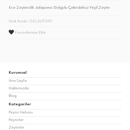
Ece Zeytincilik Jalapeno Dolgulu Çekirdeksiz Yeşil Zeytin
Stok Kodu: GELSUT097
Favorilerime Ekle
Kurumsal
Ana Sayfa
Hakkımızda
Blog
Kategoriler
Peynir Helvası
Peynirler
Zeytinler