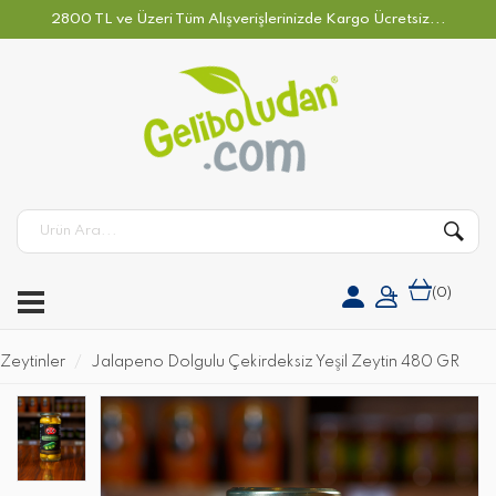
2800 TL ve Üzeri Tüm Alışverişlerinizde Kargo Ücretsiz...
(
0
)
Zeytinler
Jalapeno Dolgulu Çekirdeksiz Yeşil Zeytin 480 GR