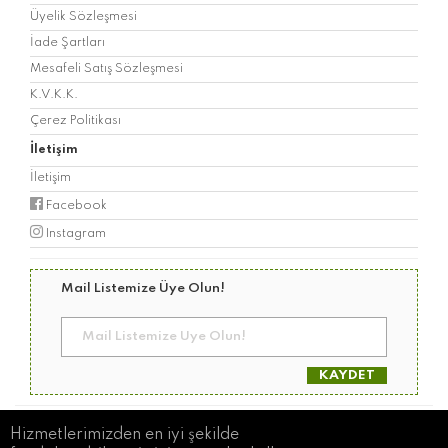
Üyelik Sözleşmesi
İade Şartları
Mesafeli Satış Sözleşmesi
K.V.K.K.
Çerez Politikası
İletişim
İletişim
Facebook
Instagram
Mail Listemize Üye Olun!
KAYDET
© Copyright 2026 Geliboludan
Hizmetlerimizden en iyi şekilde